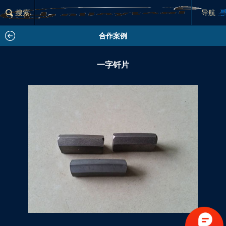
×
搜索
分类列表
导航
合作案例
一字钎片