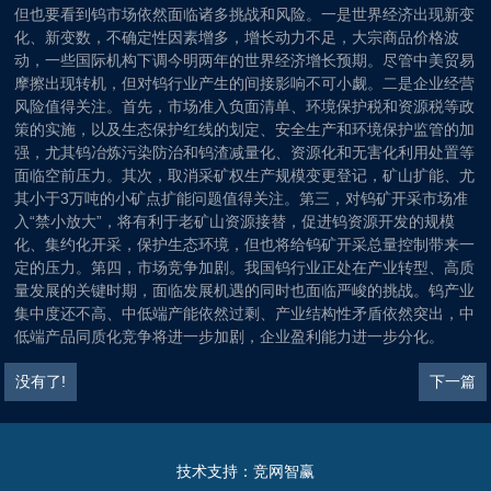
但也要看到钨市场依然面临诸多挑战和风险。一是世界经济出现新变
化、新变数，不确定性因素增多，增长动力不足，大宗商品价格波
动，一些国际机构下调今明两年的世界经济增长预期。尽管中美贸易
摩擦出现转机，但对钨行业产生的间接影响不可小觑。二是企业经营
风险值得关注。首先，市场准入负面清单、环境保护税和资源税等政
策的实施，以及生态保护红线的划定、安全生产和环境保护监管的加
强，尤其钨冶炼污染防治和钨渣减量化、资源化和无害化利用处置等
面临空前压力。其次，取消采矿权生产规模变更登记，矿山扩能、尤
其小于
3
万吨的小矿点扩能问题值得关注。第三，对钨矿开采市场准
入“禁小放大”，将有利于老矿山资源接替，促进钨资源开发的规模
化、集约化开采，保护生态环境，但也将给钨矿开采总量控制带来一
定的压力。第四，市场竞争加剧。我国钨行业正处在产业转型、高质
量发展的关键时期，面临发展机遇的同时也面临严峻的挑战。钨产业
集中度还不高、中低端产能依然过剩、产业结构性矛盾依然突出，中
低端产品同质化竞争将进一步加剧，企业盈利能力进一步分化。
没有了!
下一篇
技术支持：
竞网智赢