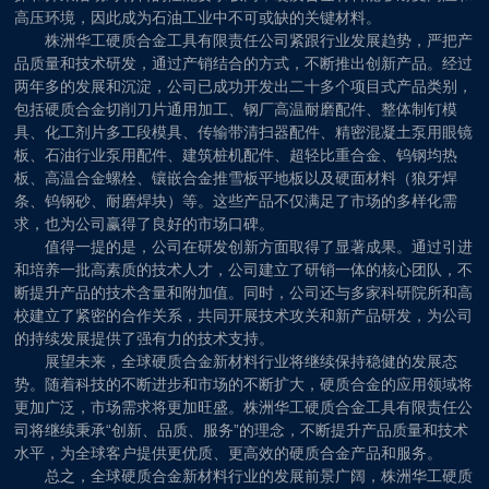
高压环境，因此成为石油工业中不可或缺的关键材料。
株洲华工硬质合金工具有限责任公司紧跟行业发展趋势，严把产
品质量和技术研发，通过产销结合的方式，不断推出创新产品。经过
两年多的发展和沉淀，公司已成功开发出二十多个项目式产品类别，
包括硬质合金切削刀片通用加工、钢厂高温耐磨配件、整体制钉模
具、化工剂片多工段模具、传输带清扫器配件、精密混凝土泵用眼镜
板、石油行业泵用配件、建筑桩机配件、超轻比重合金、钨钢均热
板、高温合金螺栓、镶嵌合金推雪板平地板以及硬面材料（狼牙焊
条、钨钢砂、耐磨焊块）等。这些产品不仅满足了市场的多样化需
求，也为公司赢得了良好的市场口碑。
值得一提的是，公司在研发创新方面取得了显著成果。通过引进
和培养一批高素质的技术人才，公司建立了研销一体的核心团队，不
断提升产品的技术含量和附加值。同时，公司还与多家科研院所和高
校建立了紧密的合作关系，共同开展技术攻关和新产品研发，为公司
的持续发展提供了强有力的技术支持。
展望未来，全球硬质合金新材料行业将继续保持稳健的发展态
势。随着科技的不断进步和市场的不断扩大，硬质合金的应用领域将
更加广泛，市场需求将更加旺盛。株洲华工硬质合金工具有限责任公
司将继续秉承“创新、品质、服务”的理念，不断提升产品质量和技术
水平，为全球客户提供更优质、更高效的硬质合金产品和服务。
总之，全球硬质合金新材料行业的发展前景广阔，株洲华工硬质